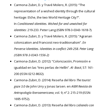
Carmona Zubiri, D. y Travé Molero, R. (2015): “The
representation of a wished identity through the cultural
heritage: Elche, the two World Heritage City?”.
In
Conditioned identities. Wished-for and unwished-for
identities
: 219-233. Peter Lang (ISBN 978-3-0343-1618-7).
Carmona Zubiri, D. y Travé Molero, R. (2015): “Agrarian
colonization and Francoist neo-traditionalism”.
En
Perverse Identities. Identities in conflict: 249-258. Peter Lang
(ISBN 978-3-0343-1556-2)
Carmona-Zubiri, D. (2012): “Colonización, Promisión e
igualdad en las “tres perlas de Hellín”.
Al- Basit
, 57: 161-
200 (ISSN 0212-8632).
Carmona-Zubiri, D. (2014): Reseña del libro
The tourist
gaze 3.0
de John Urry y Jonas larsen. en
AIBR Revista de
Antropología Iberoamericana
, vol. 9, nº 2: 215-219 (ISSN:
1695-9752).
Carmona-Zubiri, D. (2013): Reseña del libro
Lidiando con