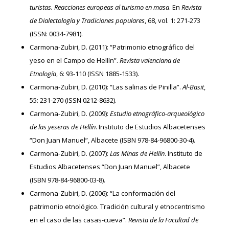
turistas. Reacciones europeas al turismo en masa
. En
Revista
de Dialectología y Tradiciones populares
, 68, vol. 1: 271-273
(ISSN: 0034-7981).
Carmona-Zubiri, D. (2011): “Patrimonio etnográfico del
yeso en el Campo de Hellín”.
Revista valenciana de
Etnología
, 6: 93-110 (ISSN 1885-1533).
Carmona-Zubiri, D. (2010): “Las salinas de Pinilla”.
Al-Basit
,
55: 231-270 (ISSN 0212-8632).
Carmona-Zubiri, D. (2009):
Estudio etnográfico-arqueológico
de las yeseras de Hellín
. Instituto de Estudios Albacetenses
“Don Juan Manuel”, Albacete (ISBN 978-84-96800-30-4).
Carmona-Zubiri, D. (2007):
Las Minas de Hellín
. Instituto de
Estudios Albacetenses “Don Juan Manuel”, Albacete
(ISBN 978-84-96800-03-8).
Carmona-Zubiri, D. (2006): “La conformación del
patrimonio etnológico. Tradición cultural y etnocentrismo
en el caso de las casas-cueva”.
Revista de la Facultad de