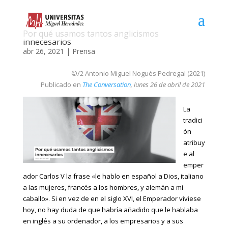
Por qué usamos tantos anglicismos
innecesarios
abr 26, 2021
|
Prensa
©/2 Antonio Miguel Nogués Pedregal (2021)
Publicado en
The Conversation
, lunes 26 de abril de 2021
La
tradici
ón
atribuy
e al
emper
ador Carlos V la frase «le hablo en español a Dios, italiano
a las mujeres, francés a los hombres, y alemán a mi
caballo». Si en vez de en el siglo XVI, el Emperador viviese
hoy, no hay duda de que habría añadido que le hablaba
en inglés a su ordenador, a los empresarios y a sus