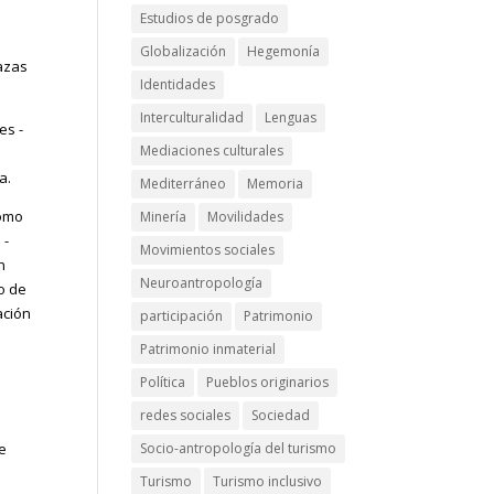
Estudios de posgrado
Globalización
Hegemonía
lazas
Identidades
Interculturalidad
Lenguas
es -
Mediaciones culturales
a.
Mediterráneo
Memoria
como
Minería
Movilidades
 -
Movimientos sociales
n
Neuroantropología
no de
ación
participación
Patrimonio
Patrimonio inmaterial
Política
Pueblos originarios
redes sociales
Sociedad
Socio-antropología del turismo
te
Turismo
Turismo inclusivo