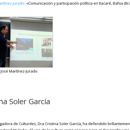
artínez Jurado
. «Comunicación y participación política en Itacaré, Bahia (Bra
José Martínez-Jurado
na Soler García
igadora de Culturdes, Dra Cristina Soler García, ha defendido brillanteme
doctoral titulada: «El uso de la cultura como recurso para el desarrollo: una