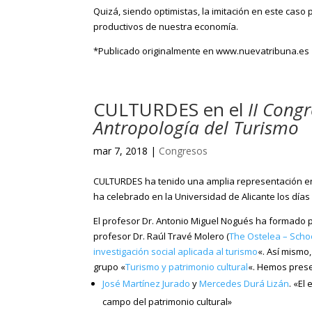
Quizá, siendo optimistas, la imitación en este caso 
productivos de nuestra economía.
*Publicado originalmente en www.nuevatribuna.es
CULTURDES en el
II Cong
Antropología del Turismo
mar 7, 2018
|
Congresos
CULTURDES ha tenido una amplia representación e
ha celebrado en la Universidad de Alicante los días
El profesor Dr. Antonio Miguel Nogués ha formado p
profesor Dr. Raúl Travé Molero (
The Ostelea – Schoo
investigación social aplicada al turismo
«. Así mismo
grupo «
Turismo y patrimonio cultural
«. Hemos pres
José Martínez Jurado
y
Mercedes Durá Lizán
. «El
campo del patrimonio cultural»