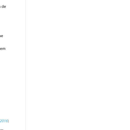
n de
ue
o em
 2016
)