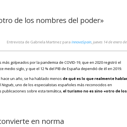
 otro de los nombres del poder»
Entrevista de Gabriela Martinez para
InnovaSpain
, jueves 14 de enero d
es más golpeados por la pandemia de COVID-19, que en 2020 registró el
 medio siglo, y que el 12 % del PIB de España dependió de él en 2019.
al hace un año, se ha hablado menos
de qué es lo que realmente habl
el Nogués
, uno de los especialistas españoles más reconocidos en
s publicaciones sobre esta temática,
el turismo no es sino «otro de los
 convierte en norma