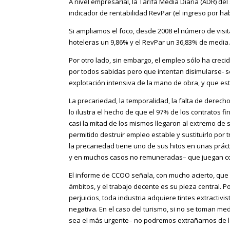
A nivel empresarial, la Tarifa Media Diaria (ADR) de
indicador de rentabilidad RevPar (el ingreso por ha
Si ampliamos el foco, desde 2008 el número de visi
hoteleras un 9,86% y el RevPar un 36,83% de media
Por otro lado, sin embargo, el empleo sólo ha crecid
por todos sabidas pero que intentan disimularse- so
explotación intensiva de la mano de obra, y que e
La precariedad, la temporalidad, la falta de derech
lo ilustra el hecho de que el 97% de los contratos f
casi la mitad de los mismos llegaron al extremo d
permitido destruir empleo estable y sustituirlo por 
la precariedad tiene uno de sus hitos en unas prác
y en muchos casos no remuneradas– que juegan con
El informe de CCOO señala, con mucho acierto, que 
ámbitos, y el trabajo decente es su pieza central. P
perjuicios, toda industria adquiere tintes extracti
negativa. En el caso del turismo, si no se toman me
sea el más urgente– no podremos extrañarnos de l