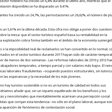
l sector hotelero ha crecido un 6,4% durante el último año, mientras que el
bitación disponible) se ha disparado un 9,41%.
tantes ha crecido un 24,7%, las pernoctaciones un 26,62%, el número de p
.
o un 5,61% en la última década. Esta cifra nos obliga a poner dos cuestion
bre la mesa: que el sector turístico español basa su rentabilidad en la
sta explotación cobra forma también en el ámbito de la economía sumergid
os o la imposibilidad real de reclamarlos se han convertido en lo normal, 
irmados en el sector turístico durante 2017 hayan sido de carácter temporal
e ser de menos de dos semanas-. Las reformas laborales de 2010 y 2012 ha
trabajadores temporales, a tiempo parcial y con salarios más bajos. El rei
ticas laborales fraudulentas –ocupando puestos estructurales, sin tutoriz
 las esperanzas y la necesidad de los más jóvenes.
no hay turismo sostenible si no es un turismo de calidad en todos sus
odríamos añadir que, sin un reparto equilibrado de los beneficios y los
vistas y neocoloniales que inevitablemente acarrean una percepción social
didas que corrijan esta tendencia –no sólo en el plano laboral, aunque es
a aparición de fenómenos de contestación social.