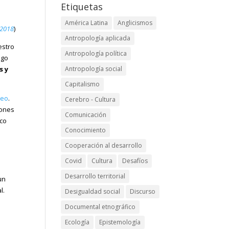
Etiquetas
América Latina
Anglicismos
 2018
)
Antropología aplicada
estro
Antropología política
ego
Antropología social
s y
Capitalismo
leo
.
Cerebro - Cultura
iones
Comunicación
oco
Conocimiento
Cooperación al desarrollo
Covid
Cultura
Desafíos
Desarrollo territorial
un
l.
Desigualdad social
Discurso
Documental etnográfico
Ecología
Epistemología