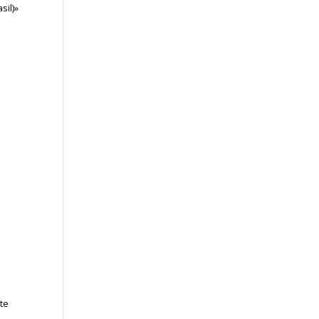
sil)»
nte