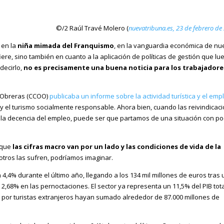
©/2 Raúl Travé Molero (
nuevatribuna.es, 23 de febrero de
 en la
niña mimada del Franquismo
, en la vanguardia económica de nu
fiere, sino también en cuanto a la aplicación de políticas de gestión que lu
decirlo,
no es precisamente una buena noticia para los trabajadore
 Obreras (CCOO)
publicaba un informe sobre la actividad turística y el emp
 y el turismo socialmente responsable. Ahora bien, cuando las reivindicac
 la decencia del empleo, puede ser que partamos de una situación con p
 que
las cifras macro van por un lado y las condiciones de vida de la
 otros las sufren, podríamos imaginar.
n 4,4% durante el último año, llegando a los 134 mil millones de euros tras 
2,68% en las pernoctaciones. El sector ya representa un 11,5% del PIB tota
s por turistas extranjeros hayan sumado alrededor de 87.000 millones de