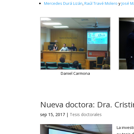
Mercedes Durá Lizán
,
Raúl Travé Molero
y
José M
Daniel Carmona
Nueva doctora: Dra. Cristi
sep 15, 2017
|
Tesis doctorales
La invest
su tesis 