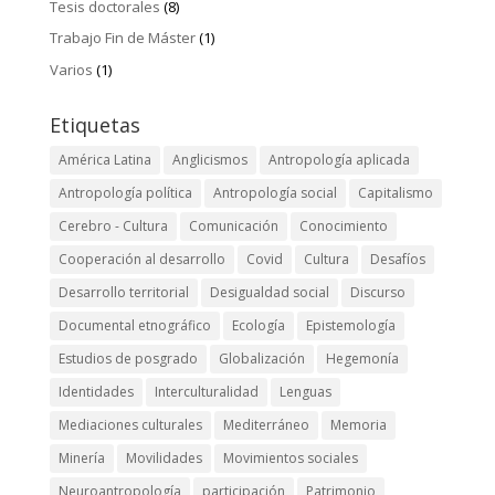
Tesis doctorales
(8)
Trabajo Fin de Máster
(1)
Varios
(1)
Etiquetas
América Latina
Anglicismos
Antropología aplicada
Antropología política
Antropología social
Capitalismo
Cerebro - Cultura
Comunicación
Conocimiento
Cooperación al desarrollo
Covid
Cultura
Desafíos
Desarrollo territorial
Desigualdad social
Discurso
Documental etnográfico
Ecología
Epistemología
Estudios de posgrado
Globalización
Hegemonía
Identidades
Interculturalidad
Lenguas
Mediaciones culturales
Mediterráneo
Memoria
Minería
Movilidades
Movimientos sociales
Neuroantropología
participación
Patrimonio