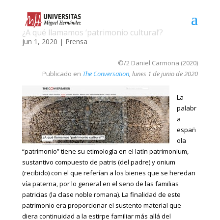
¿A qué llamamos ‘patrimonio cultural’?
jun 1, 2020
|
Prensa
©/2 Daniel Carmona (2020)
Publicado en
The Conversation
, lunes 1 de junio de 2020
La
palabr
a
españ
ola
“patrimonio” tiene su etimología en el latín patrimonium,
sustantivo compuesto de patris (del padre) y onium
(recibido) con el que referían a los bienes que se heredan
vía paterna, por lo general en el seno de las familias
patricias (la clase noble romana). La finalidad de este
patrimonio era proporcionar el sustento material que
diera continuidad a la estirpe familiar más allá del