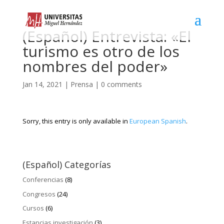
(Español) Entrevista: «El
turismo es otro de los
nombres del poder»
Jan 14, 2021
|
Prensa
|
0 comments
Sorry, this entry is only available in
European Spanish
.
(Español) Categorías
Conferencias
(8)
Congresos
(24)
Cursos
(6)
Estancias investigación
(3)